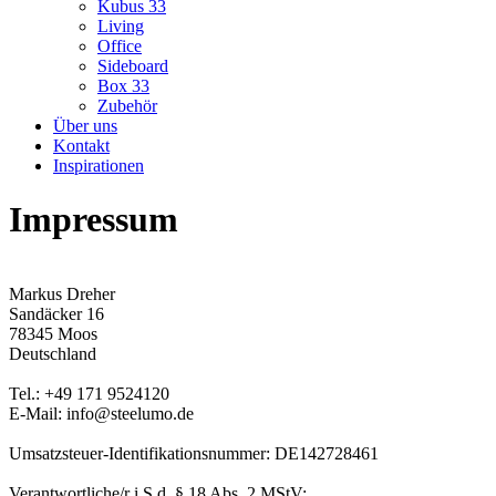
Kubus 33
Living
Office
Sideboard
Box 33
Zubehör
Über uns
Kontakt
Inspirationen
Impressum
Markus Dreher
Sandäcker 16
78345 Moos
Deutschland
Tel.: +49 171 9524120
E-Mail: info@steelumo.de
Umsatzsteuer-Identifikationsnummer: DE142728461
Verantwortliche/r i.S.d. § 18 Abs. 2 MStV: