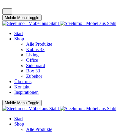
Mobile Menu Toggle
Start
Shop
Alle Produkte
Kubus 33
Living
Office
Sideboard
Box 33
Zubehör
Über uns
Kontakt
Inspirationen
Mobile Menu Toggle
Start
Shop
Alle Produkte